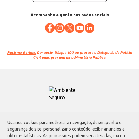
Acompanhe a gente nas redes sociais
Racismo é crime.
Denuncie. Disque 100 ou procure a Delegacia de Polícia
Civil mais próxima ou o Ministério Público.
Atacadão S.A.
Usamos cookies para melhorar a navegação, desempenho e
Avenida Morvan Dias de Figueiredo, 6169, Vila Maria, São Paulo - SP | CEP
segurança do site, personalizar o conteúdo, exibir anúncios e
02170-901 | CNPJ: 75.315.333/0001-09
obter estatísticas. As permissões podem ser alteradas, exceto