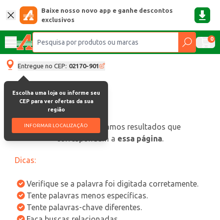
Baixe nosso novo app e ganhe descontos
exclusivos
0
Entregue no CEP:
02170-901
Escolha uma loja ou informe seu
CEP para ver ofertas da sua
região
oops, não encontramos resultados que
INFORMAR LOCALIZAÇÃO
correspondam a
essa página
.
Dicas:
Verifique se a palavra foi digitada corretamente.
Tente palavras menos específicas.
Tente palavras-chave diferentes.
Faça buscas relacionadas.