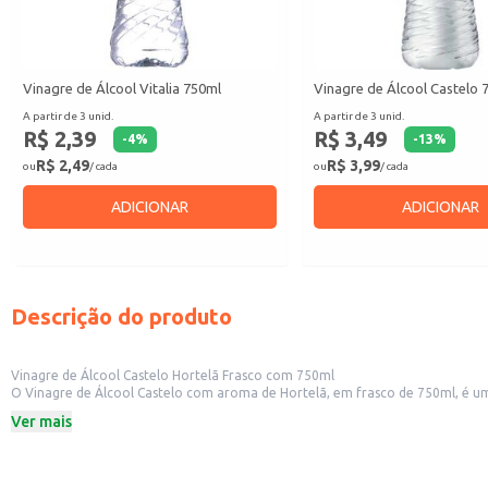
Vinagre de Álcool Vitalia 750ml
Vinagre de Álcool Castelo 
A partir de 3 unid.
A partir de 3 unid.
R$ 2,39
R$ 3,49
-
4
%
-
13
%
R$ 2,49
R$ 3,99
ou
/ cada
ou
/ cada
ADICIONAR
ADICIONAR
Descrição do produto
Vinagre de Álcool Castelo Hortelã Frasco com 750ml
O Vinagre de Álcool Castelo com aroma de Hortelã, em frasco de 750ml, é uma
uma escolha conveniente para uso doméstico.
Ver mais
Marca: Castelo
Conteúdo: 750ml
Aroma: Hortelã
Dicas de Uso: