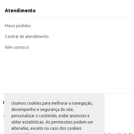
Utilize em molhos para saladas, adicionando um toque refrescante.
Incorpore em receitas de marinadas para carnes, aves e peixes.
Atendimento
Sirva como acompanhamento para pratos à base de frutos do mar.
Adicione em receitas de picles para realçar o sabor.
O Vinagre de Álcool Castelo Hortelã oferece praticidade e sabor, sendo uma
Meus pedidos
Central de atendimento
Fale conosco
Formas de pagamento
Usamos cookies para melhorar a navegação,
desempenho e segurança do site,
personalizar o conteúdo, exibir anúncios e
obter estatísticas. As permissões podem ser
alteradas, exceto no caso dos cookies