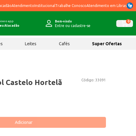
acadão
Atendimento
Institucional
Trabalhe Conosco
Atendimento em Libras
ixe o app
0
Bem-vindo
Entre ou cadastre-se
eu Atacadão
ês
Leites
Cafés
Super Ofertas
Código:
33091
ol Castelo Hortelã
Adicionar