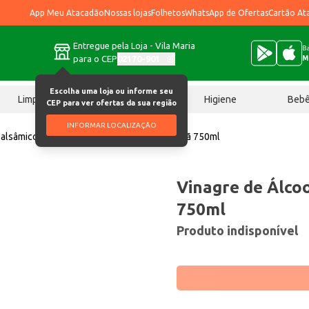
App Meu Atacadão
Nossas lojas
Folhetos
WhatsApp de Ofertas
Cartão At
Entregue pela Loja - Vila Maria
Ba
para o CEP
02170-901
M
Escolha uma loja ou informe seu
Limpeza
Chocolates
Higiene
Beb
CEP para ver ofertas da sua região
INFORMAR LOCALIZAÇÃO
balsâmico
Vinagre de Álcool Castelo Hortelã 750ml
Vinagre de Álco
750ml
Produto indisponível