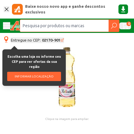
Baixe nosso novo app e ganhe descontos
exclusivos
0
Entregue no CEP:
02170-901
Escolha uma loja ou informe seu
CEP para ver ofertas da sua
região
INFORMAR LOCALIZAÇÃO
Clique na imagem para ampliar.