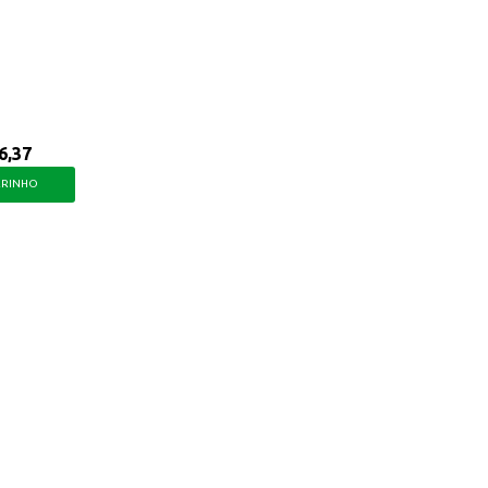
seja para uso profissional ou doméstico.
6,37
RRINHO