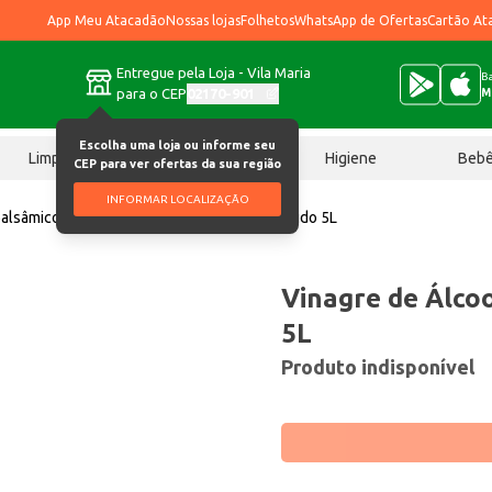
App Meu Atacadão
Nossas lojas
Folhetos
WhatsApp de Ofertas
Cartão At
Entregue pela Loja - Vila Maria
Ba
para o CEP
02170-901
M
Escolha uma loja ou informe seu
Limpeza
Chocolates
Higiene
Beb
CEP para ver ofertas da sua região
INFORMAR LOCALIZAÇÃO
balsâmico
Vinagre de Álcool Toscano Colorido 5L
Vinagre de Álco
5L
Produto indisponível