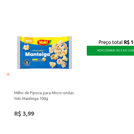
que atende às necessidades de quem busca um produto com múltiplas utilidades, 
Preço total
R$ 1
ADICIONAR OS 3 AO CA
Milho de Pipoca para Micro-ondas
Yoki Manteiga 100g
R$ 3,99