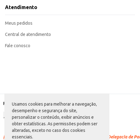
Atendimento
Meus pedidos
Central de atendimento
Fale conosco
Formas de pagamento
Usamos cookies para melhorar a navegação,
desempenho e segurança do site,
personalizar o conteúdo, exibir anúncios e
obter estatísticas. As permissões podem ser
alteradas, exceto no caso dos cookies
Racismo é crime.
Denuncie. Disque 100 ou procure a Delegacia de Polí
essenciais.