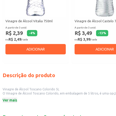
Vinagre de Álcool Vitalia 750ml
Vinagre de Álcool Castelo 
A partir de 3 unid.
A partir de 3 unid.
R$ 2,39
R$ 3,49
-
4
%
-
13
%
R$ 2,49
R$ 3,99
ou
/ cada
ou
/ cada
ADICIONAR
ADICIONAR
Descrição do produto
Vinagre de Álcool Toscano Colorido 5L
O Vinagre de Álcool Toscano Colorido, em embalagem de 5 litros, é uma opçã
culinária e limpeza.
Ver mais
Este vinagre é uma escolha prática para:
Restaurantes e lanchonetes: ideal para temperar saladas e preparar conserva
Uso doméstico: perfeito para limpeza de diversos ambientes e superfícies.
Revenda em mercados e mercearias: produto com alta demanda e fácil saída