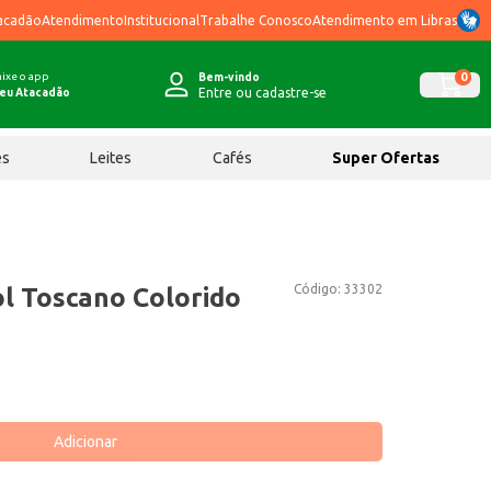
acadão
Atendimento
Institucional
Trabalhe Conosco
Atendimento em Libras
ixe o app
0
Bem-vindo
Entre ou cadastre-se
eu Atacadão
ês
Leites
Cafés
Super Ofertas
Código:
33302
ol Toscano Colorido
Adicionar