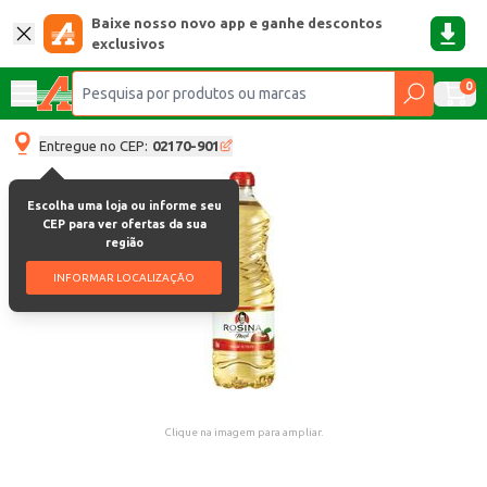
Baixe nosso novo app e ganhe descontos
exclusivos
0
Entregue no CEP:
02170-901
Escolha uma loja ou informe seu
CEP para ver ofertas da sua
região
INFORMAR LOCALIZAÇÃO
Clique na imagem para ampliar.