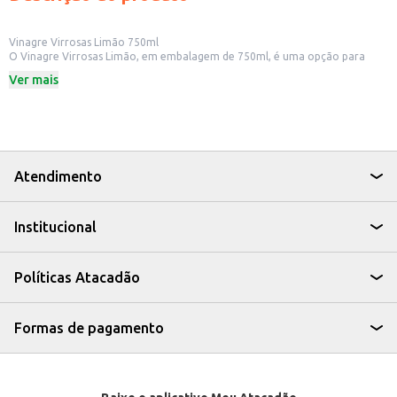
Vinagre Virrosas Limão 750ml
O Vinagre Virrosas Limão, em embalagem de 750ml, é uma opção para
quem busca um toque cítrico e refrescante em suas preparações culinárias.
Ver mais
Ideal para uso doméstico e para estabelecimentos comerciais que desejam
oferecer um produto com sabor diferenciado aos seus clientes.
Dicas de Uso:
Utilize em saladas, adicionando um toque de acidez e frescor.
Experimente em marinadas para carnes e aves, realçando o sabor dos
alimentos.
Pode ser usado em molhos e vinagretes para acompanhar diversos pratos.
Atendimento
Excelente para quem busca um sabor mais leve e cítrico em suas receitas.
O Vinagre Virrosas Limão é uma escolha prática e versátil para quem busca
um ingrediente que agrega sabor e praticidade às suas receitas.
Institucional
Políticas Atacadão
Formas de pagamento