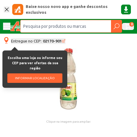
Baixe nosso novo app e ganhe descontos
exclusivos
0
Entregue no CEP:
02170-901
Escolha uma loja ou informe seu
CEP para ver ofertas da sua
região
INFORMAR LOCALIZAÇÃO
Clique na imagem para ampliar.