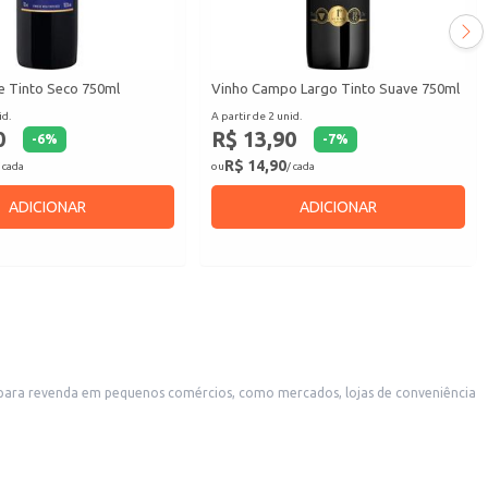
e Tinto Seco 750ml
Vinho Campo Largo Tinto Suave 750ml
id.
A partir de 2 unid.
0
R$ 13,90
-
6
%
-
7
%
R$ 14,90
 cada
ou
/ cada
ADICIONAR
ADICIONAR
al para revenda em pequenos comércios, como mercados, lojas de conveniência