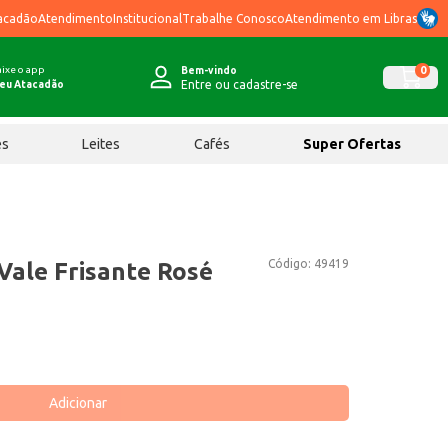
acadão
Atendimento
Institucional
Trabalhe Conosco
Atendimento em Libras
ixe o app
0
Bem-vindo
Entre ou cadastre-se
eu Atacadão
ês
Leites
Cafés
Super Ofertas
Código:
49419
Vale Frisante Rosé
Adicionar