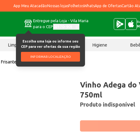
App Meu Atacadão
Nossas lojas
Folhetos
WhatsApp de Ofertas
Cartão At
Entregue pela Loja - Vila Maria
Ba
para o CEP
02170-901
M
Escolha uma loja ou informe seu
Limpeza
Chocolates
Higiene
Beb
CEP para ver ofertas da sua região
INFORMAR LOCALIZAÇÃO
 Frisante Rosé 750ml
Vinho Adega do 
750ml
Produto indisponível