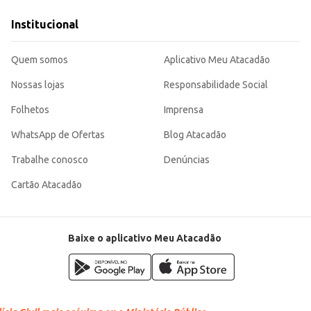
Institucional
Quem somos
Aplicativo Meu Atacadão
icidade, seja para o seu negócio ou para o seu consumo pessoal. Sua embalage
Nossas lojas
Responsabilidade Social
Folhetos
Imprensa
WhatsApp de Ofertas
Blog Atacadão
Trabalhe conosco
Denúncias
Cartão Atacadão
Baixe o aplicativo Meu Atacadão