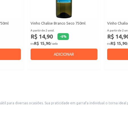
750ml
Vinho Chalise Branco Seco 750ml
Vinho Chalis
A partir de 2 unid.
A partir de 2 un
R$ 14,90
R$ 14,9
-
6
%
R$ 15,90
R$ 15,90
ou
/ cada
ou
/
ADICIONAR
til para diversas ocasiões. Sua praticidade em garrafa individual o torna ide
em momentos de confraternização ou para acompanhar refeições leves.