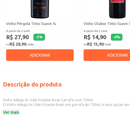
Vinho Pérgola Tinto Suave 1L
Vinho Chalise Tinto Suave 
A partir de 2 unid.
A partir de 2 unid.
R$ 27,90
R$ 14,90
-
3
%
-
6
%
R$ 28,90
R$ 15,90
ou
/ cada
ou
/ cada
ADICIONAR
ADICIONAR
Descrição do produto
Vinho Adega do Vale Frisante Rosé Garrafa com 750ml
O Vinho Adega do Vale Frisante Rosé, em garrafa de 750ml, é uma opção versá
e restaurantes. Também é uma excelente escolha para consumo doméstico, 
Ver mais
Marca: Adega do Vale
Conteúdo: 750ml
Tipo: Frisante Rosé
Categoria: Vinho Nacional