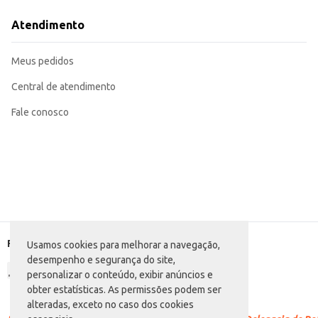
Dicas de Uso:
Sirva gelado para realçar suas características.
Atendimento
Combina com entradas leves, saladas, frutos do mar e queijos suaves.
Ideal para momentos de descontração com amigos e familiares.
Perfeito para compor cestas de presentes e eventos.
Meus pedidos
O Vinho Adega do Vale Frisante Rosé oferece uma opção de qualidade e prat
experiência de compra e consumo mais agradável.
Central de atendimento
Fale conosco
Formas de pagamento
Usamos cookies para melhorar a navegação,
desempenho e segurança do site,
personalizar o conteúdo, exibir anúncios e
obter estatísticas. As permissões podem ser
alteradas, exceto no caso dos cookies