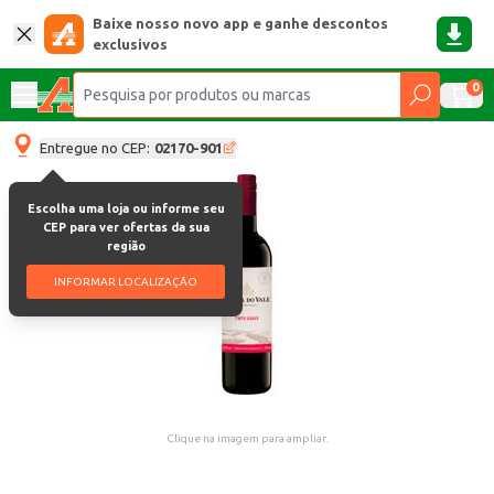
Baixe nosso novo app e ganhe descontos
exclusivos
0
Entregue no CEP:
02170-901
Escolha uma loja ou informe seu
CEP para ver ofertas da sua
região
INFORMAR LOCALIZAÇÃO
Clique na imagem para ampliar.