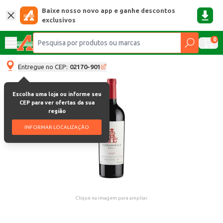
Baixe nosso novo app e ganhe descontos
exclusivos
0
Entregue no CEP:
02170-901
Escolha uma loja ou informe seu
CEP para ver ofertas da sua
região
INFORMAR LOCALIZAÇÃO
Clique na imagem para ampliar.