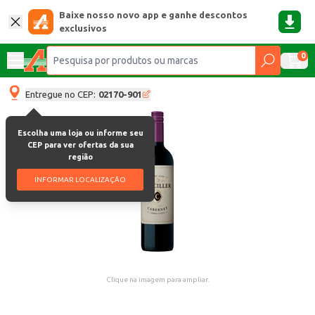
Baixe nosso novo app e ganhe descontos
exclusivos
0
Entregue no CEP:
02170-901
Escolha uma loja ou informe seu
CEP para ver ofertas da sua
região
INFORMAR LOCALIZAÇÃO
Clique na imagem para ampliar.