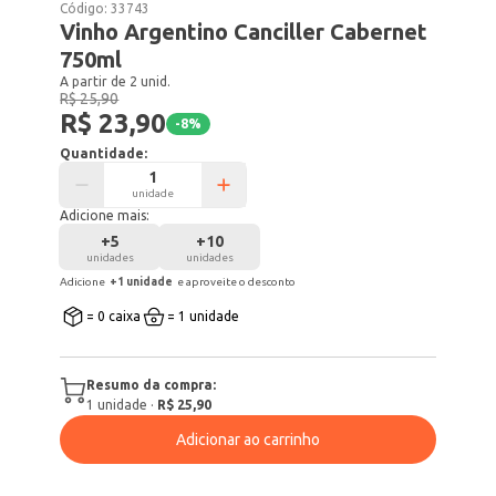
Código:
33743
Vinho Argentino Canciller Cabernet
750ml
A partir de 2 unid.
R$ 25,90
R$ 23,90
-
8
%
Quantidade:
unidade
Adicione mais:
+
5
+
10
unidades
unidades
Adicione
+
1
unidade
e aproveite o desconto
= 0 caixa
= 1 unidade
Resumo da compra:
1
unidade
·
R$ 25,90
Adicionar ao carrinho