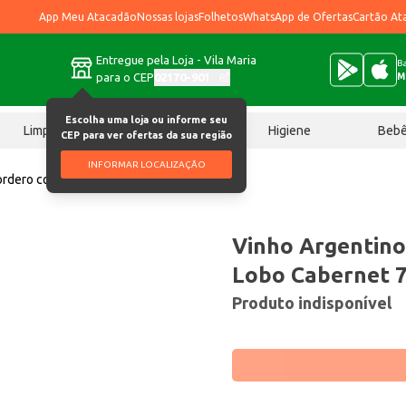
App Meu Atacadão
Nossas lojas
Folhetos
WhatsApp de Ofertas
Cartão At
Entregue pela Loja - Vila Maria
Ba
para o CEP
02170-901
M
Escolha uma loja ou informe seu
Limpeza
Chocolates
Higiene
Beb
CEP para ver ofertas da sua região
INFORMAR LOCALIZAÇÃO
ordero con Piel de Lobo Cabernet 750ml
Vinho Argentino
Lobo Cabernet 
Produto indisponível