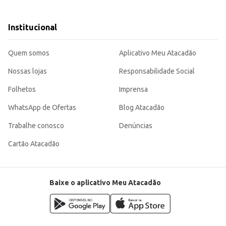
e queijos maturados.
a opção de vinho argentino de qualidade.
estabelecimentos comerciais.
Institucional
experiência de consumo equilibrada, com notas características da uva Cabern
s contextos de consumo e revenda.
Quem somos
Aplicativo Meu Atacadão
Nossas lojas
Responsabilidade Social
Folhetos
Imprensa
WhatsApp de Ofertas
Blog Atacadão
Trabalhe conosco
Denúncias
Cartão Atacadão
Baixe o aplicativo Meu Atacadão