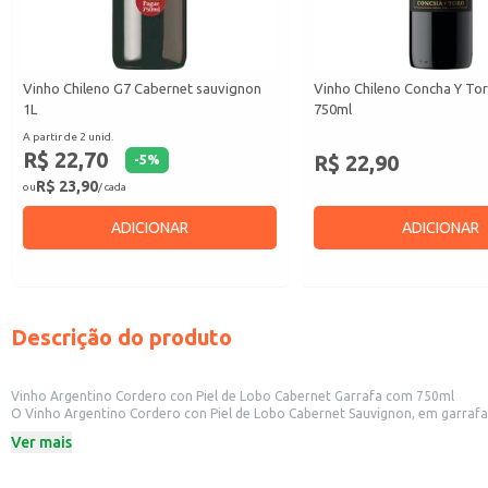
Vinho Chileno G7 Cabernet sauvignon
Vinho Chileno Concha Y To
1L
750ml
A partir de 2 unid.
R$ 22,70
R$ 22,90
-
5
%
R$ 23,90
ou
/ cada
ADICIONAR
ADICIONAR
Descrição do produto
Vinho Argentino Cordero con Piel de Lobo Cabernet Garrafa com 750ml
O Vinho Argentino Cordero con Piel de Lobo Cabernet Sauvignon, em garrafa de 750ml, é um vinho tinto de corp
características próprias da variedade Cabernet Sauvignon. A garrafa de 750ml é adequada para consumo individual ou em pequenas reuniões, e também para revenda em estabelecimentos comerciais como restaurantes, bares, lojas de
Ver mais
bebidas e supermercados.
Dicas de uso:
Sirva levemente resfriado para realçar suas características aromáticas.