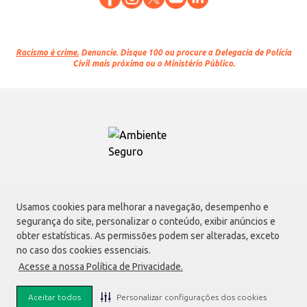
Racismo é crime.
Denuncie. Disque 100 ou procure a Delegacia de Polícia
Civil mais próxima ou o Ministério Público.
Atacadão S.A.
Usamos cookies para melhorar a navegação, desempenho e
Avenida Morvan Dias de Figueiredo, 6169, Vila Maria, São Paulo - SP | CEP
segurança do site, personalizar o conteúdo, exibir anúncios e
02170-901 | CNPJ: 75.315.333/0001-09
obter estatísticas. As permissões podem ser alteradas, exceto
Envio de documentos administrativos e jurídicos:
no caso dos cookies essenciais.
Avenida Morvan Dias de Figueiredo, 6169, Vila Maria, São Paulo - SP | CEP
Acesse a nossa Política de Privacidade.
02170-901
faleconosco@atacadao.com.br
Aceitar todos
Personalizar configurações dos cookies