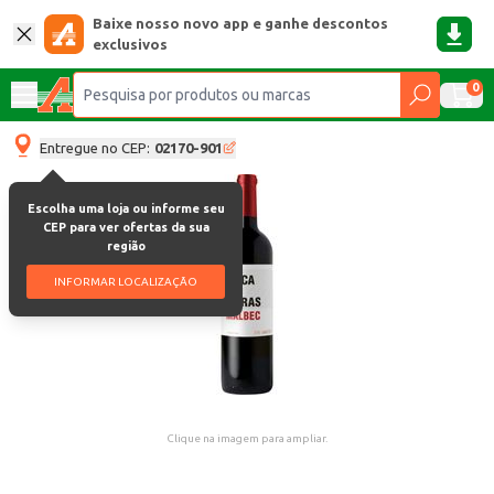
Baixe nosso novo app e ganhe descontos
exclusivos
0
Entregue no CEP:
02170-901
Escolha uma loja ou informe seu
CEP para ver ofertas da sua
região
INFORMAR LOCALIZAÇÃO
Clique na imagem para ampliar.