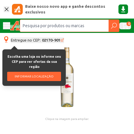
Baixe nosso novo app e ganhe descontos
exclusivos
0
Entregue no CEP:
02170-901
Escolha uma loja ou informe seu
CEP para ver ofertas da sua
região
INFORMAR LOCALIZAÇÃO
Clique na imagem para ampliar.