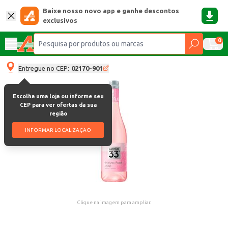
Baixe nosso novo app e ganhe descontos
exclusivos
0
Entregue no CEP:
02170-901
Escolha uma loja ou informe seu
CEP para ver ofertas da sua
região
INFORMAR LOCALIZAÇÃO
Clique na imagem para ampliar.