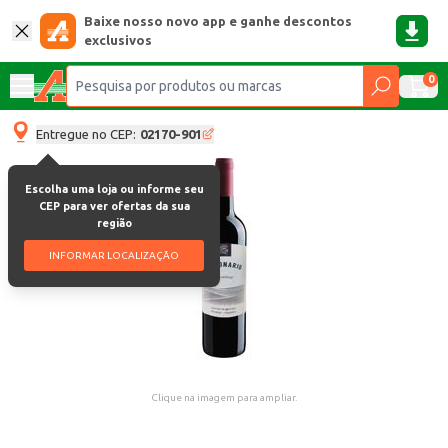
Baixe nosso novo app e ganhe descontos
exclusivos
0
Entregue no CEP:
02170-901
Escolha uma loja ou informe seu
CEP para ver ofertas da sua
região
INFORMAR LOCALIZAÇÃO
Clique na imagem para ampliar.