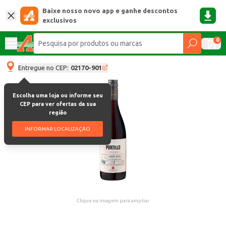
Baixe nosso novo app e ganhe descontos
exclusivos
0
Entregue no CEP:
02170-901
Escolha uma loja ou informe seu
CEP para ver ofertas da sua
região
INFORMAR LOCALIZAÇÃO
Clique na imagem para ampliar.