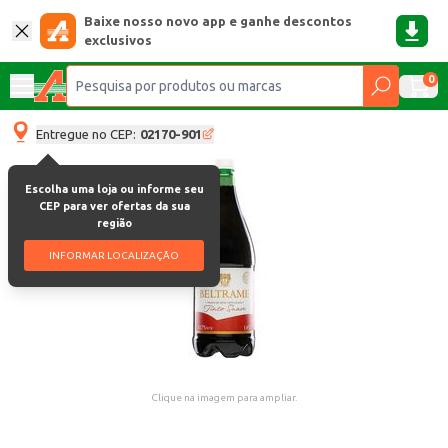
Baixe nosso novo app e ganhe descontos
exclusivos
0
Entregue no CEP:
02170-901
Escolha uma loja ou informe seu
CEP para ver ofertas da sua
região
INFORMAR LOCALIZAÇÃO
Clique na imagem para ampliar.