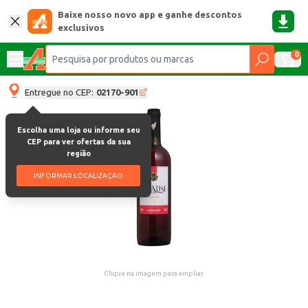
Baixe nosso novo app e ganhe descontos
exclusivos
0
Entregue no CEP:
02170-901
Escolha uma loja ou informe seu
CEP para ver ofertas da sua
região
INFORMAR LOCALIZAÇÃO
Clique na imagem para ampliar.