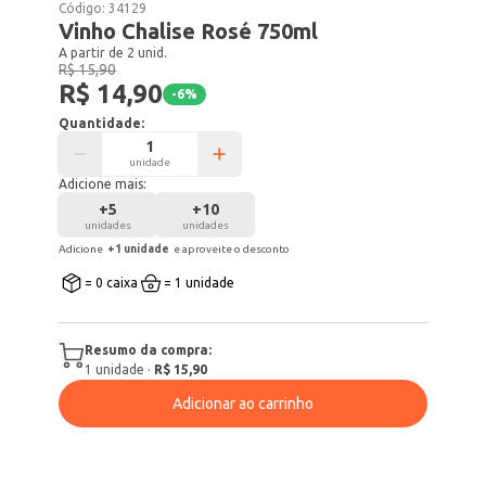
Código:
34129
Vinho Chalise Rosé 750ml
A partir de 2 unid.
R$ 15,90
R$ 14,90
-
6
%
Quantidade:
unidade
Adicione mais:
+
5
+
10
unidades
unidades
Adicione
+
1
unidade
e aproveite o desconto
= 0 caixa
= 1 unidade
Resumo da compra:
1
unidade
·
R$ 15,90
Adicionar ao carrinho