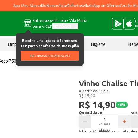
App Meu Atacadão
Nossas lojas
Folhetos
WhatsApp de Ofertas
Cartão At
Entregue pela Loja - Vila Maria
Ba
para o CEP
02170-901
M
Escolha uma loja ou informe seu
Limpeza
Chocolates
Higiene
Beb
CEP para ver ofertas da sua região
INFORMAR LOCALIZAÇÃO
 Seco 750ml
Vinho Chalise T
A partir de 2 unid.
R$ 15,90
R$ 14,90
-
6
%
Quantidade:
Adic
unidade
Adicione
+
1
unidade
e aproveite o des