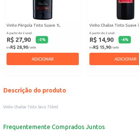
Vinho Pérgola Tinto Suave 1L
Vinho Chalise Tinto Suave 
A partir de 2 unid.
A partir de 2 unid.
R$ 27,90
R$ 14,90
-
3
%
-
6
%
R$ 28,90
R$ 15,90
ou
/ cada
ou
/ cada
ADICIONAR
ADICIONAR
Descrição do produto
Vinho Chalise Tinto Seco 750ml
Frequentemente Comprados Juntos