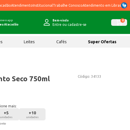
acadão
Atendimento
Institucional
Trabalhe Conosco
Atendimento em Libras
ixe o app
0
Bem-vindo
Entre ou cadastre-se
eu Atacadão
ês
Leites
Cafés
Super Ofertas
Código:
34133
into Seco 750ml
ione mais:
+
5
+
10
unidades
unidades
conto