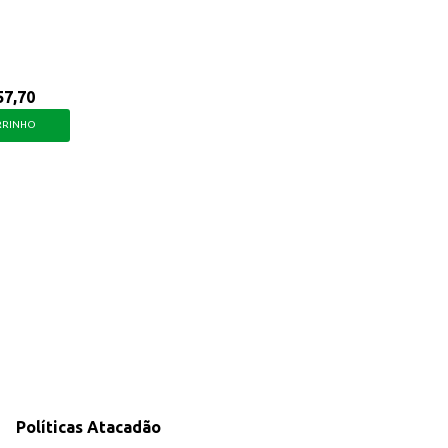
57,70
RRINHO
Políticas Atacadão