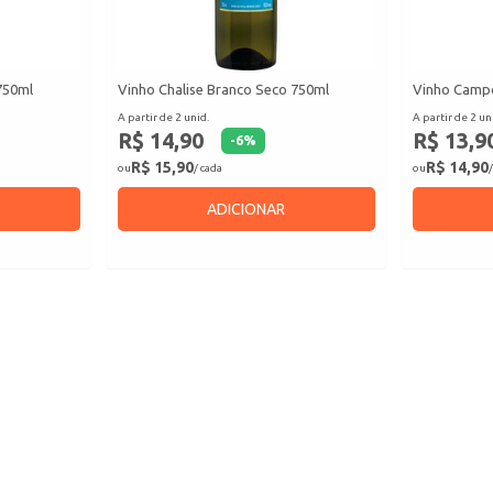
750ml
Vinho Chalise Branco Seco 750ml
Vinho Campo
A partir de 2 unid.
A partir de 2 un
R$ 14,90
R$ 13,9
-
6
%
R$ 15,90
R$ 14,90
ou
/ cada
ou
/
ADICIONAR