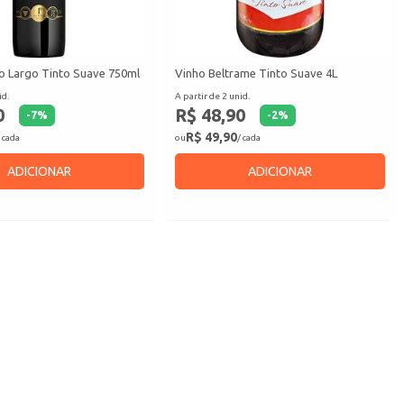
 Largo Tinto Suave 750ml
Vinho Beltrame Tinto Suave 4L
id.
A partir de 2 unid.
0
R$ 48,90
-
7
%
-
2
%
R$ 49,90
 cada
ou
/ cada
ADICIONAR
ADICIONAR