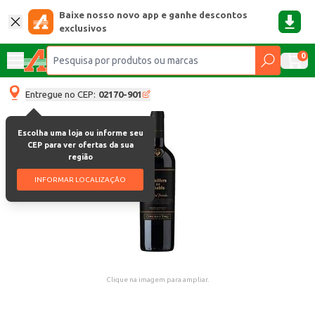
Baixe nosso novo app e ganhe descontos
exclusivos
0
Entregue no CEP:
02170-901
Escolha uma loja ou informe seu
CEP para ver ofertas da sua
região
INFORMAR LOCALIZAÇÃO
Clique na imagem para ampliar.