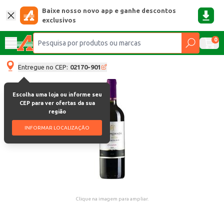
Baixe nosso novo app e ganhe descontos
exclusivos
0
Entregue no CEP:
02170-901
Escolha uma loja ou informe seu
CEP para ver ofertas da sua
região
INFORMAR LOCALIZAÇÃO
Clique na imagem para ampliar.