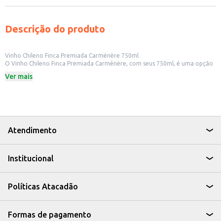
Descrição do produto
Vinho Chileno Finca Premiada Carménère 750ml
O Vinho Chileno Finca Premiada Carménère, com seus 750ml, é uma opção
para quem aprecia vinhos importados. Ideal para quem busca uma bebida
Ver mais
para harmonizar com diversas refeições ou para presentear.
Dicas de Uso:
Acompanha bem carnes vermelhas grelhadas.
Pode ser servido com massas com molhos ricos.
Uma boa escolha para um jantar especial.
Perfeito para presentear apreciadores de vinho.
O Vinho Chileno Finca Premiada Carménère é uma escolha que combina
Atendimento
tradição e sabor, ideal para quem busca uma experiência agradável ao
paladar.
Institucional
Políticas Atacadão
Formas de pagamento