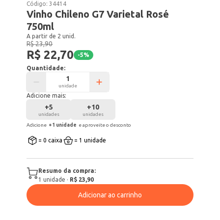
Código:
34414
Vinho Chileno G7 Varietal Rosé
750ml
A partir de 2 unid.
R$ 23,90
R$ 22,70
-
5
%
Quantidade:
unidade
Adicione mais:
+
5
+
10
unidades
unidades
Adicione
+
1
unidade
e aproveite o desconto
= 0 caixa
= 1 unidade
Resumo da compra:
1
unidade
·
R$ 23,90
Adicionar ao carrinho