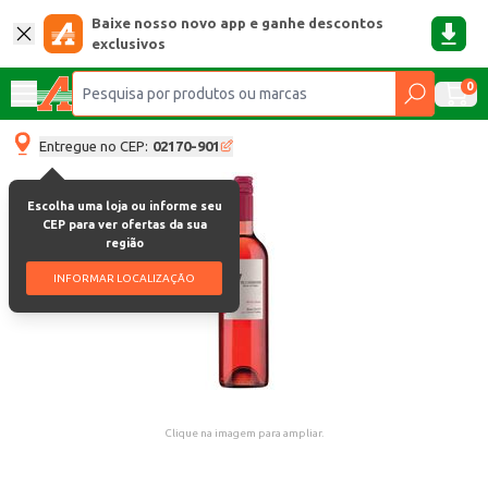
Baixe nosso novo app e ganhe descontos
exclusivos
0
Entregue no CEP:
02170-901
Escolha uma loja ou informe seu
CEP para ver ofertas da sua
região
INFORMAR LOCALIZAÇÃO
Clique na imagem para ampliar.