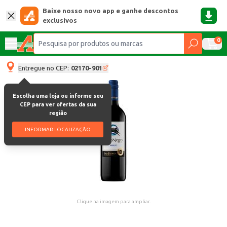
Baixe nosso novo app e ganhe descontos
exclusivos
0
Entregue no CEP:
02170-901
Escolha uma loja ou informe seu
CEP para ver ofertas da sua
região
INFORMAR LOCALIZAÇÃO
Clique na imagem para ampliar.