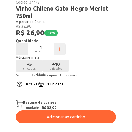
Código:
34442
Vinho Chileno Gato Negro Merlot
750ml
A partir de 2 unid.
R$ 32,90
R$ 26,90
-
18
%
Quantidade:
unidade
Adicione mais:
+
5
+
10
unidades
unidades
Adicione
+
1
unidade
e aproveite o desconto
= 0 caixa
= 1 unidade
Resumo da compra:
1
unidade
·
R$ 32,90
Adicionar ao carrinho