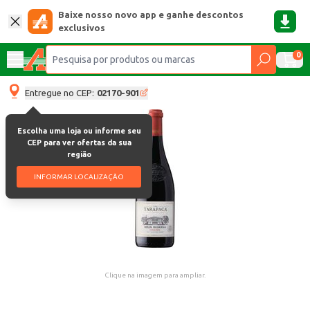
Baixe nosso novo app e ganhe descontos
exclusivos
0
Entregue no CEP:
02170-901
Escolha uma loja ou informe seu
CEP para ver ofertas da sua
região
INFORMAR LOCALIZAÇÃO
Clique na imagem para ampliar.