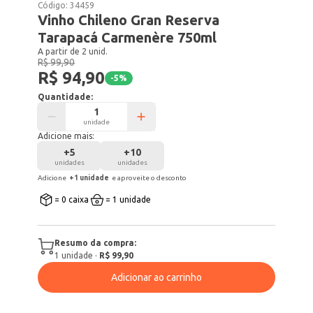
Código:
34459
Vinho Chileno Gran Reserva
Tarapacá Carmenère 750ml
A partir de 2 unid.
R$ 99,90
R$ 94,90
-
5
%
Quantidade:
unidade
Adicione mais:
+
5
+
10
unidades
unidades
Adicione
+
1
unidade
e aproveite o desconto
= 0 caixa
= 1 unidade
Resumo da compra:
1
unidade
·
R$ 99,90
Adicionar ao carrinho