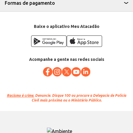
variedade Carmenère garantem um produto diferenciado no mercado.
Formas de pagamento
Marca: Tarapacá
Departamento: Bebidas
Categoria: Vinho importado
Conteúdo: 750ml
EAN: 7804340901057
Baixe o aplicativo Meu Atacadão
Acompanhe a gente nas redes sociais
Racismo é crime.
Denuncie. Disque 100 ou procure a Delegacia de Polícia
Civil mais próxima ou o Ministério Público.