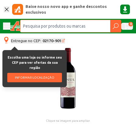
Baixe nosso novo app e ganhe descontos
exclusivos
0
Entregue no CEP:
02170-901
Escolha uma loja ou informe seu
CEP para ver ofertas da sua
região
INFORMAR LOCALIZAÇÃO
Clique na imagem para ampliar.