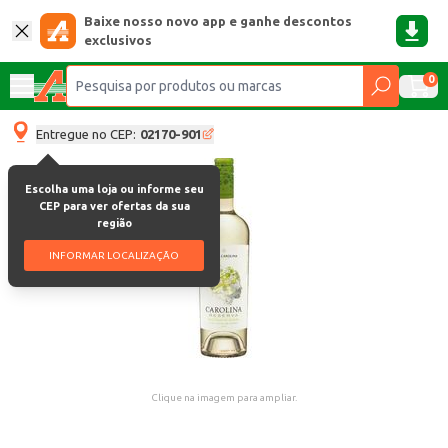
Baixe nosso novo app e ganhe descontos
exclusivos
0
Entregue no CEP:
02170-901
Escolha uma loja ou informe seu
CEP para ver ofertas da sua
região
INFORMAR LOCALIZAÇÃO
Clique na imagem para ampliar.