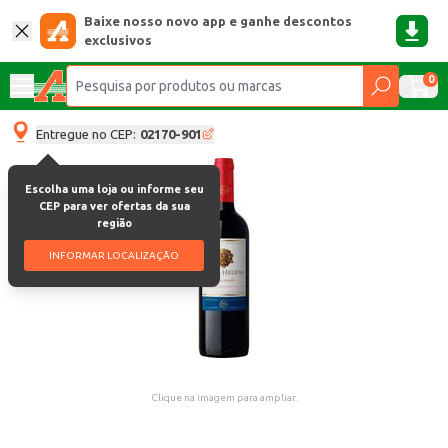
Baixe nosso novo app e ganhe descontos
exclusivos
0
Entregue no CEP:
02170-901
Escolha uma loja ou informe seu
CEP para ver ofertas da sua
região
INFORMAR LOCALIZAÇÃO
Clique na imagem para ampliar.