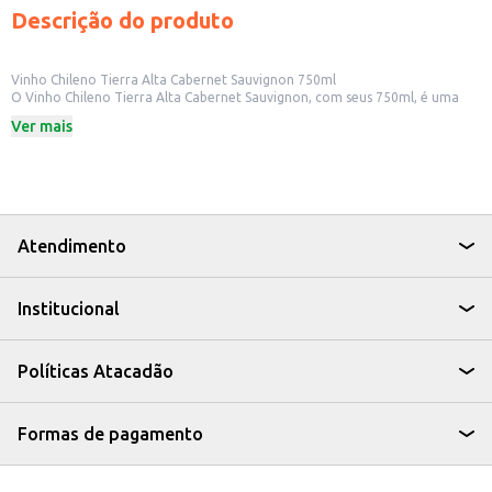
Descrição do produto
Vinho Chileno Tierra Alta Cabernet Sauvignon 750ml
O Vinho Chileno Tierra Alta Cabernet Sauvignon, com seus 750ml, é uma
opção para quem aprecia vinhos importados. Ideal para ser apreciado em
Ver mais
diversas ocasiões, este vinho pode ser uma adição interessante para a sua
seleção de bebidas.
Dicas de Uso:
Perfeito para harmonizar com carnes vermelhas grelhadas.
Uma boa escolha para acompanhar queijos maduros.
Ideal para um jantar especial ou para presentear.
Pode ser servido em restaurantes e bares, oferecendo uma opção de vinho
Atendimento
tinto de qualidade aos seus clientes.
O Vinho Chileno Tierra Alta Cabernet Sauvignon é uma escolha que
combina tradição e sabor, agregando valor à sua oferta de bebidas.
Institucional
Políticas Atacadão
Formas de pagamento