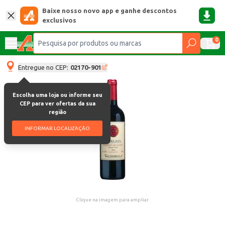
Baixe nosso novo app e ganhe descontos
exclusivos
0
Entregue no CEP:
02170-901
Escolha uma loja ou informe seu
CEP para ver ofertas da sua
região
INFORMAR LOCALIZAÇÃO
Clique na imagem para ampliar.