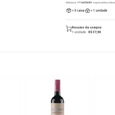
Adicione
+
1
unidade
e aproveite o des
= 0 caixa
= 1 unidade
Resumo da compra:
1
unidade
·
R$ 57,90