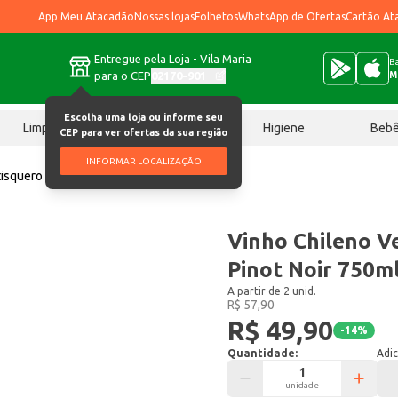
App Meu Atacadão
Nossas lojas
Folhetos
WhatsApp de Ofertas
Cartão At
Entregue pela Loja - Vila Maria
Ba
para o CEP
02170-901
M
Escolha uma loja ou informe seu
Limpeza
Chocolates
Higiene
Beb
CEP para ver ofertas da sua região
INFORMAR LOCALIZAÇÃO
isquero Reserva Pinot Noir 750ml
Vinho Chileno V
Pinot Noir 750m
A partir de 2 unid.
R$ 57,90
R$ 49,90
-
14
%
Quantidade:
Adic
unidade