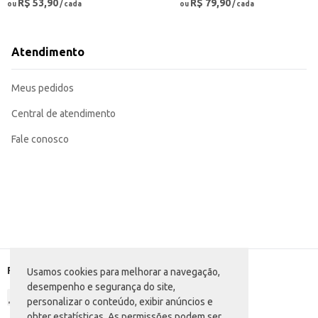
R$ 53,90
R$ 79,90
ou
/ cada
ou
/ cada
Atendimento
Meus pedidos
Central de atendimento
Fale conosco
Formas de pagamento
Usamos cookies para melhorar a navegação,
desempenho e segurança do site,
personalizar o conteúdo, exibir anúncios e
obter estatísticas. As permissões podem ser