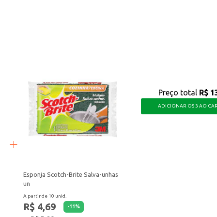
radição e qualidade, oferecendo uma experiência agradável para os apreciador
Preço total
R$ 1
ADICIONAR OS 3 AO CA
Esponja Scotch-Brite Salva-unhas
un
A partir de 10 unid.
R$ 4,69
-
11
%