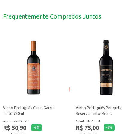
Acompanha pratos leves, como aves e peixes.
Perfeito para um jantar especial ou para presentear.
Pode ser apreciado em momentos de descontração.
Frequentemente Comprados Juntos
O Vinho Chileno Ventisquero Reserva Pinot Noir é uma escolha que combina t
Vinho Português Casal Garcia
Vinho Português Periquita
Tinto 750ml
Reserva Tinto 750ml
A partir de 2 unid.
A partir de 2 unid.
R$ 50,90
R$ 75,00
-
6
%
-
6
%