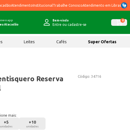
acadão
Atendimento
Institucional
Trabalhe Conosco
Atendimento em Libras
ixe o app
0
Bem-vindo
Entre ou cadastre-se
eu Atacadão
ês
Leites
Cafés
Super Ofertas
Código:
34716
entisquero Reserva
l
ione mais:
+
5
+
10
unidades
unidades