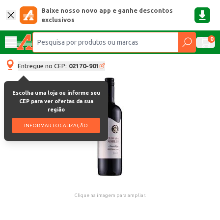
Baixe nosso novo app e ganhe descontos
exclusivos
0
Entregue no CEP:
02170-901
Escolha uma loja ou informe seu
CEP para ver ofertas da sua
região
INFORMAR LOCALIZAÇÃO
Clique na imagem para ampliar.