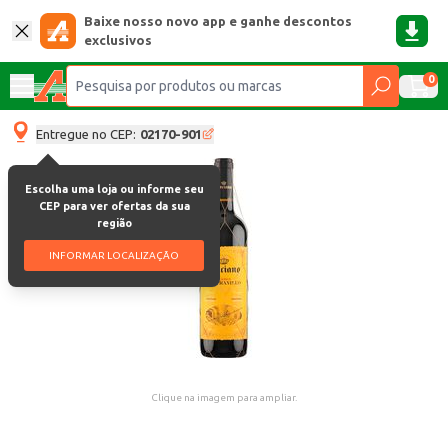
Baixe nosso novo app e ganhe descontos
exclusivos
0
Entregue no CEP:
02170-901
Escolha uma loja ou informe seu
CEP para ver ofertas da sua
região
INFORMAR LOCALIZAÇÃO
Clique na imagem para ampliar.