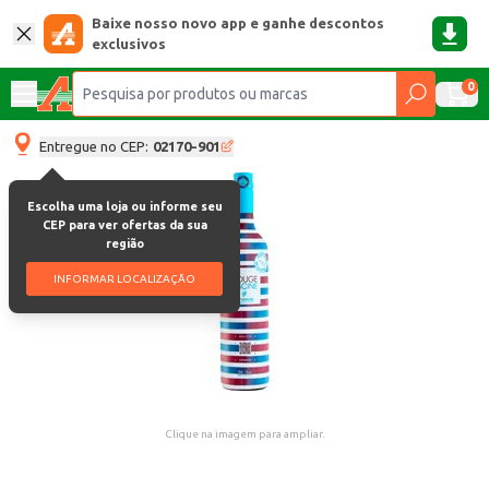
Baixe nosso novo app e ganhe descontos
exclusivos
0
Entregue no CEP:
02170-901
Escolha uma loja ou informe seu
CEP para ver ofertas da sua
região
INFORMAR LOCALIZAÇÃO
Clique na imagem para ampliar.