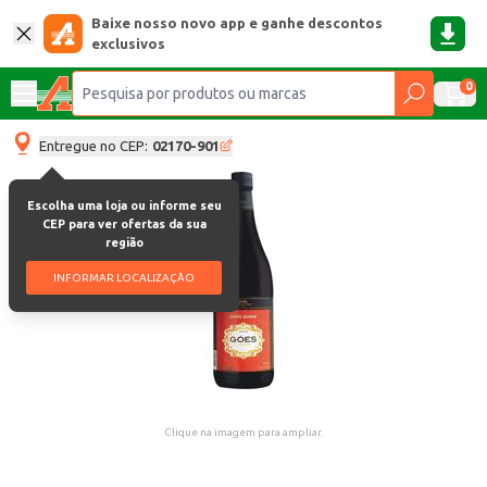
Baixe nosso novo app e ganhe descontos
exclusivos
0
Entregue no CEP:
02170-901
Escolha uma loja ou informe seu
CEP para ver ofertas da sua
região
INFORMAR LOCALIZAÇÃO
Clique na imagem para ampliar.