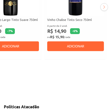
 Largo Tinto Suave 750ml
Vinho Chalise Tinto Seco 750ml
id.
A partir de 2 unid.
0
R$ 14,90
-
7
%
-
6
%
R$ 15,90
 cada
ou
/ cada
ADICIONAR
ADICIONAR
Políticas Atacadão