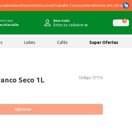
acadão
Atendimento
Institucional
Trabalhe Conosco
Atendimento em Libras
ixe o app
0
Bem-vindo
Entre ou cadastre-se
eu Atacadão
ês
Leites
Cafés
Super Ofertas
Código:
57710
ranco Seco 1L
Adicionar