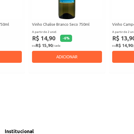
750ml
Vinho Chalise Branco Seco 750ml
Vinho Campo
A partir de 2 unid.
A partir de 2 un
R$ 14,90
R$ 13,9
-
6
%
R$ 15,90
R$ 14,90
ou
/ cada
ou
/
ADICIONAR
Institucional