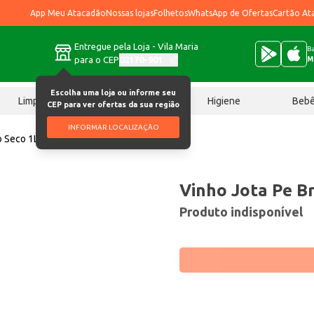
App Meu Atacadão
Nossas lojas
Folhetos
WhatsApp de Ofertas
Cartão At
Entregue pela Loja - Vila Maria
Ba
para o CEP
02170-901
M
Escolha uma loja ou informe seu
Limpeza
Chocolates
Higiene
Beb
CEP para ver ofertas da sua região
INFORMAR LOCALIZAÇÃO
o Seco 1L
Vinho Jota Pe B
Produto indisponível