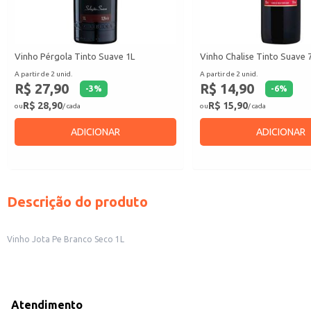
Vinho Pérgola Tinto Suave 1L
Vinho Chalise Tinto Suave 
A partir de 2 unid.
A partir de 2 unid.
R$ 27,90
R$ 14,90
-
3
%
-
6
%
R$ 28,90
R$ 15,90
ou
/ cada
ou
/ cada
ADICIONAR
ADICIONAR
Descrição do produto
Vinho Jota Pe Branco Seco 1L
Atendimento