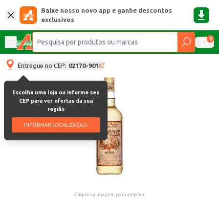
Baixe nosso novo app e ganhe descontos
exclusivos
0
Entregue no CEP:
02170-901
Escolha uma loja ou informe seu
CEP para ver ofertas da sua
região
INFORMAR LOCALIZAÇÃO
Clique na imagem para ampliar.