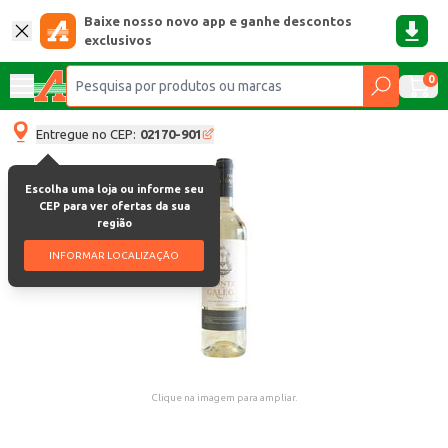
Baixe nosso novo app e ganhe descontos
exclusivos
0
Entregue no CEP:
02170-901
Escolha uma loja ou informe seu
CEP para ver ofertas da sua
região
INFORMAR LOCALIZAÇÃO
Clique na imagem para ampliar.