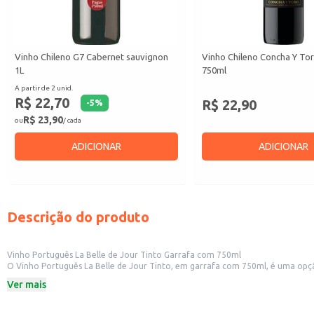
Vinho Chileno G7 Cabernet sauvignon
Vinho Chileno Concha Y To
1L
750ml
A partir de 2 unid.
R$ 22,70
R$ 22,90
-
5
%
R$ 23,90
ou
/ cada
ADICIONAR
ADICIONAR
Descrição do produto
Vinho Português La Belle de Jour Tinto Garrafa com 750ml
O Vinho Português La Belle de Jour Tinto, em garrafa com 750ml, é uma opção 
manuseio e a venda. Também é uma excelente escolha para consumo doméstic
Ver mais
Marca: La Belle de Jour
Tipo: Tinto
Volume: 750ml