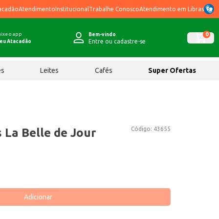
acadão
Atendimento
Institucional
Trabalhe Conosco
Atendimento em Libras
ixe o app
0
Bem-vindo
Entre ou cadastre-se
eu Atacadão
ês
Leites
Cafés
Super Ofertas
Código:
43655
 La Belle de Jour
Adicionar