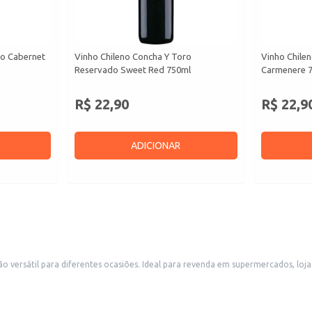
ro Cabernet
Vinho Chileno Concha Y Toro
Vinho Chile
Reservado Sweet Red 750ml
Carmenere 
R$ 22,90
R$ 22,9
ADICIONAR
versátil para diferentes ocasiões. Ideal para revenda em supermercados, lojas 
o, adicionando um toque de sofisticação a jantares e momentos especiais.