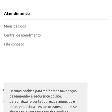
Origem: Portugal
Dicas de Uso:
Sirva levemente resfriado (16-18°C) para realçar seus aromas e sabores.
Atendimento
Combina bem com carnes vermelhas grelhadas, queijos maturados e pratos da
Para uma experiência completa, sirva em taças de vinho tinto.
O Vinho Português La Belle de Jour Tinto oferece uma excelente relação cus
Meus pedidos
requinte que seus clientes apreciam.
Central de atendimento
Fale conosco
Formas de pagamento
Usamos cookies para melhorar a navegação,
desempenho e segurança do site,
personalizar o conteúdo, exibir anúncios e
obter estatísticas. As permissões podem ser