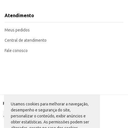
Ideal para eventos e ocasiões especiais.
Uma opção de presente sofisticada e apreciada.
O Vinho Português Lagosta Branco oferece uma experiência de consumo agradá
Atendimento
quem busca um produto de bom custo-benefício, seja para revenda ou consu
Marca: Lagosta
Departamento: Bebidas
Meus pedidos
Categoria: Vinho importado
Conteúdo: 750ml
EAN: 5601110130134
Central de atendimento
Fale conosco
Formas de pagamento
Usamos cookies para melhorar a navegação,
desempenho e segurança do site,
personalizar o conteúdo, exibir anúncios e
obter estatísticas. As permissões podem ser