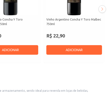
no Concha Y Toro
Vinho Argentino Concha Y Toro Malbec
750ml
750ml
0
R$ 22,90
ADICIONAR
ADICIONAR
am uma opção de qualidade para consumo próprio em casa, em jantares ou eventos.