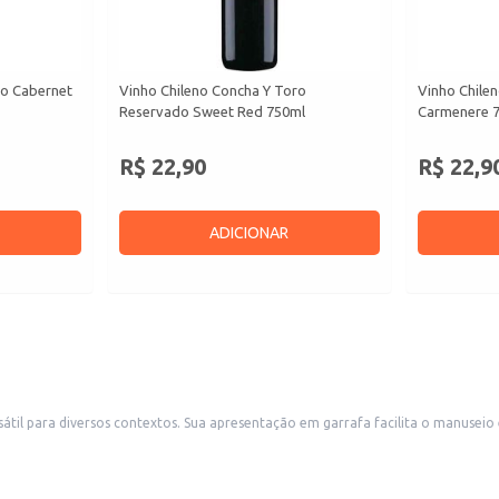
ro Cabernet
Vinho Chileno Concha Y Toro
Vinho Chile
Reservado Sweet Red 750ml
Carmenere 
R$ 22,90
R$ 22,9
ADICIONAR
rmazenamento, sendo ideal para revenda em lojas de bebidas,
nte escolha para consumidores que apreciam vinhos brancos de origem portuguesa e busc