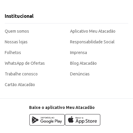
vel e equilibrada. Sua procedência portuguesa garante a qualidade e o sabor 
Institucional
mo pessoal.
Quem somos
Aplicativo Meu Atacadão
Nossas lojas
Responsabilidade Social
Folhetos
Imprensa
WhatsApp de Ofertas
Blog Atacadão
Trabalhe conosco
Denúncias
Cartão Atacadão
Baixe o aplicativo Meu Atacadão