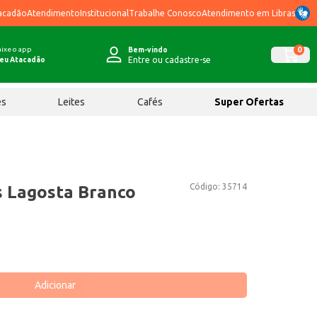
acadão
Atendimento
Institucional
Trabalhe Conosco
Atendimento em Libras
ixe o app
0
Bem-vindo
Entre ou cadastre-se
eu Atacadão
ês
Leites
Cafés
Super Ofertas
Código:
35714
 Lagosta Branco
Adicionar