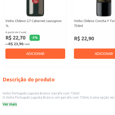
Vinho Chileno G7 Cabernet sauvignon
Vinho Chileno Concha Y To
1L
750ml
A partir de 2 unid.
R$ 22,70
R$ 22,90
-
5
%
R$ 23,90
ou
/ cada
ADICIONAR
ADICIONAR
Descrição do produto
Vinho Português Lagosta Branco Garrafa com 750ml
O Vinho Português Lagosta Branco, em garrafa com 750ml, é uma opção versátil para diversos contextos. Sua apresentação em garrafa facilita o manuseio e a
supermercados e restaurantes. Também é uma excele
Ver mais
Dicas de uso:
Sirva gelado para realçar seus aromas e sabores.
Combina bem com frutos do mar, saladas e queijos leves.