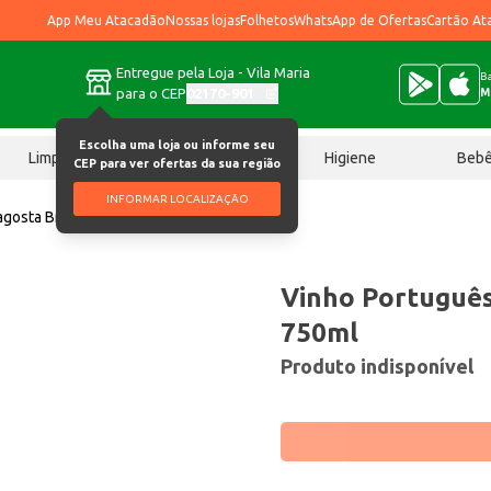
App Meu Atacadão
Nossas lojas
Folhetos
WhatsApp de Ofertas
Cartão At
Entregue pela Loja - Vila Maria
Ba
para o CEP
02170-901
M
Escolha uma loja ou informe seu
Limpeza
Chocolates
Higiene
Beb
CEP para ver ofertas da sua região
INFORMAR LOCALIZAÇÃO
agosta Branco 750ml
Vinho Português
750ml
Produto indisponível