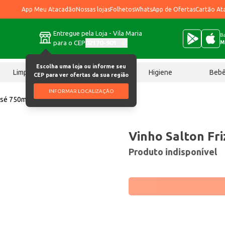
App Meu Atacadão
Nossas lojas
Folhetos
WhatsApp de Ofertas
Cartão At
Entregue pela Loja - Vila Maria
Ba
para o CEP
02170-901
M
Escolha uma loja ou informe seu
Limpeza
Chocolates
Higiene
Beb
CEP para ver ofertas da sua região
INFORMAR LOCALIZAÇÃO
osé 750ml
Vinho Salton Fri
Produto indisponível