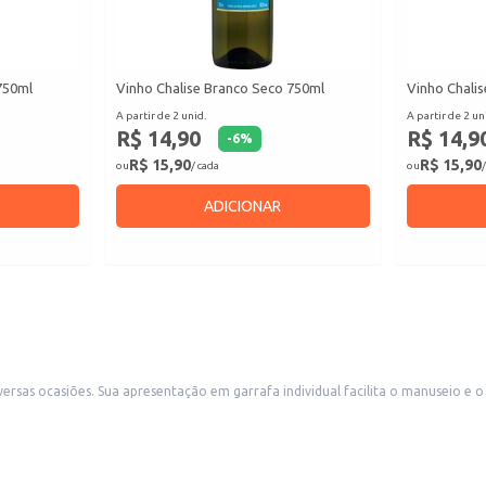
750ml
Vinho Chalise Branco Seco 750ml
Vinho Chalis
A partir de 2 unid.
A partir de 2 un
R$ 14,90
R$ 14,9
-
6
%
R$ 15,90
R$ 15,90
ou
/ cada
ou
/
ADICIONAR
evenda em restaurantes, bares, lojas de
a para consumo doméstico, em momentos de confraternização ou refeições especiais.
o.