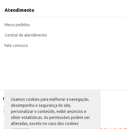
Uma opção prática e elegante para presentear.
Atendimento
Marca: Salton
Departamento: Bebidas
Categoria: Vinho nacional
Meus pedidos
Conteúdo: 750ml
EAN: 65795960
Central de atendimento
Fale conosco
Formas de pagamento
Usamos cookies para melhorar a navegação,
desempenho e segurança do site,
personalizar o conteúdo, exibir anúncios e
obter estatísticas. As permissões podem ser
alteradas, exceto no caso dos cookies