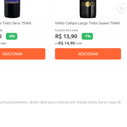
e Tinto Seco 750ml
Vinho Campo Largo Tinto Suave 750ml
id.
A partir de 2 unid.
0
R$ 13,90
-
6
%
-
7
%
R$ 14,90
 cada
ou
/ cada
ADICIONAR
ADICIONAR