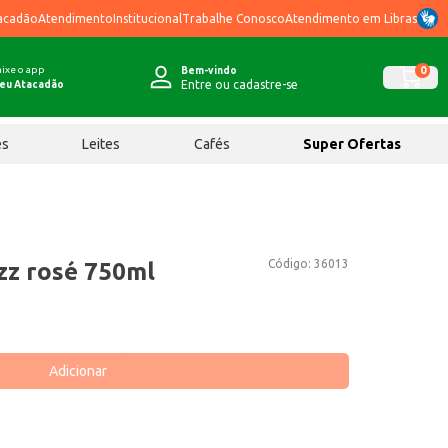
acadão
Atendimento
Institucional
Trabalhe Conosco
Atendimento em Libras
ixe o app
0
Bem-vindo
Entre ou cadastre-se
eu Atacadão
ês
Leites
Cafés
Super Ofertas
Código:
36013
zz rosé 750ml
Adicionar