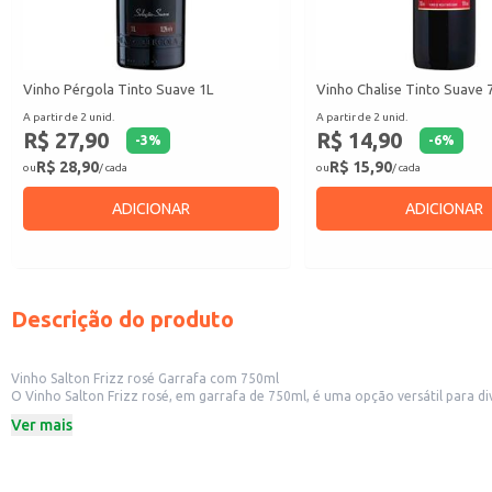
Vinho Pérgola Tinto Suave 1L
Vinho Chalise Tinto Suave 
A partir de 2 unid.
A partir de 2 unid.
R$ 27,90
R$ 14,90
-
3
%
-
6
%
R$ 28,90
R$ 15,90
ou
/ cada
ou
/ cada
ADICIONAR
ADICIONAR
Descrição do produto
Vinho Salton Frizz rosé Garrafa com 750ml
O Vinho Salton Frizz rosé, em garrafa de 750ml, é uma opção versátil para diversas ocasiões. Sua apresentação em garrafa individual facilita o manuseio e o armazenamento, sendo ideal para r
conveniência e supermercados. Também é uma boa escolh
Ver mais
Dicas de uso:
Sirva gelado para realçar suas características refrescantes.
Combina bem com entradas leves, saladas, frutos do mar e queijos suaves.
Ideal para eventos e reuniões informais, adicionando um toque de sofisticaçã