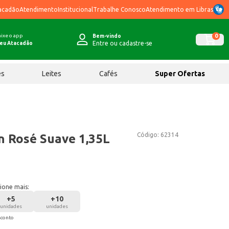
acadão
Atendimento
Institucional
Trabalhe Conosco
Atendimento em Libras
ixe o app
0
Bem-vindo
Entre ou cadastre-se
eu Atacadão
ês
Leites
Cafés
Super Ofertas
Código:
62314
n Rosé Suave 1,35L
ione mais:
+
5
+
10
unidades
unidades
sconto