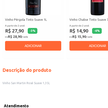
Vinho Pérgola Tinto Suave 1L
Vinho Chalise Tinto Suave 
A partir de 2 unid.
A partir de 2 unid.
R$ 27,90
R$ 14,90
-
3
%
-
6
%
R$ 28,90
R$ 15,90
ou
/ cada
ou
/ cada
ADICIONAR
ADICIONAR
Descrição do produto
Vinho San Martin Rosé Suave 1,35L
Atendimento