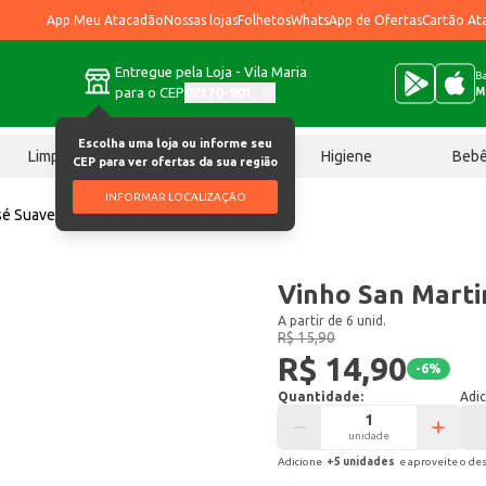
App Meu Atacadão
Nossas lojas
Folhetos
WhatsApp de Ofertas
Cartão At
Entregue pela Loja - Vila Maria
Ba
para o CEP
02170-901
M
Escolha uma loja ou informe seu
Limpeza
Chocolates
Higiene
Beb
CEP para ver ofertas da sua região
INFORMAR LOCALIZAÇÃO
sé Suave 1,35L
Vinho San Marti
A partir de 6 unid.
R$ 15,90
R$ 14,90
-
6
%
Quantidade:
Adic
unidade
Adicione
+
5
unidade
s
e aproveite o de