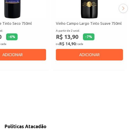
e Tinto Seco 750ml
Vinho Campo Largo Tinto Suave 750ml
id.
A partir de 2 unid.
0
R$ 13,90
-
6
%
-
7
%
R$ 14,90
 cada
ou
/ cada
ADICIONAR
ADICIONAR
Políticas Atacadão