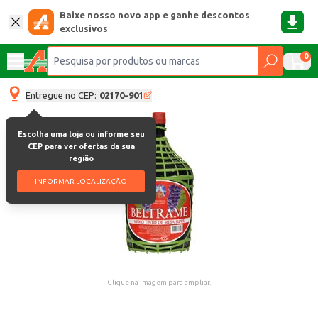
Baixe nosso novo app e ganhe descontos
exclusivos
0
Entregue no CEP:
02170-901
Escolha uma loja ou informe seu
CEP para ver ofertas da sua
região
INFORMAR LOCALIZAÇÃO
Clique na imagem para ampliar.