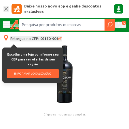
Baixe nosso novo app e ganhe descontos
exclusivos
0
Entregue no CEP:
02170-901
Escolha uma loja ou informe seu
CEP para ver ofertas da sua
região
INFORMAR LOCALIZAÇÃO
Clique na imagem para ampliar.