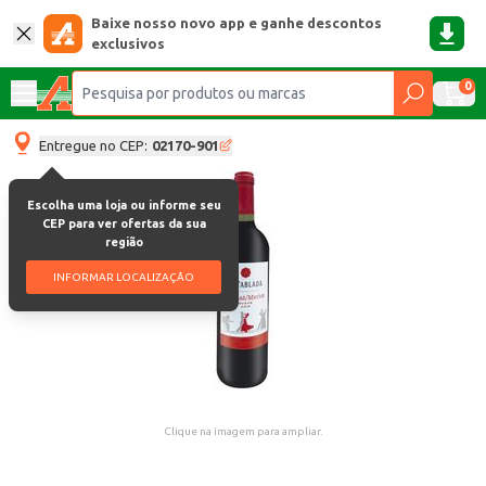
Baixe nosso novo app e ganhe descontos
exclusivos
0
Entregue no CEP:
02170-901
Escolha uma loja ou informe seu
CEP para ver ofertas da sua
região
INFORMAR LOCALIZAÇÃO
Clique na imagem para ampliar.