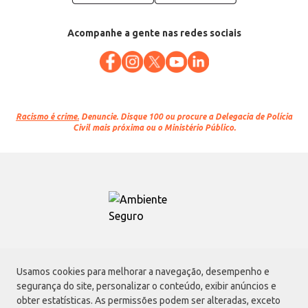
Acompanhe a gente nas redes sociais
Racismo é crime.
Denuncie. Disque 100 ou procure a Delegacia de Polícia
Civil mais próxima ou o Ministério Público.
Atacadão S.A.
Usamos cookies para melhorar a navegação, desempenho e
Avenida Morvan Dias de Figueiredo, 6169, Vila Maria, São Paulo - SP | CEP
segurança do site, personalizar o conteúdo, exibir anúncios e
02170-901 | CNPJ: 75.315.333/0001-09
obter estatísticas. As permissões podem ser alteradas, exceto