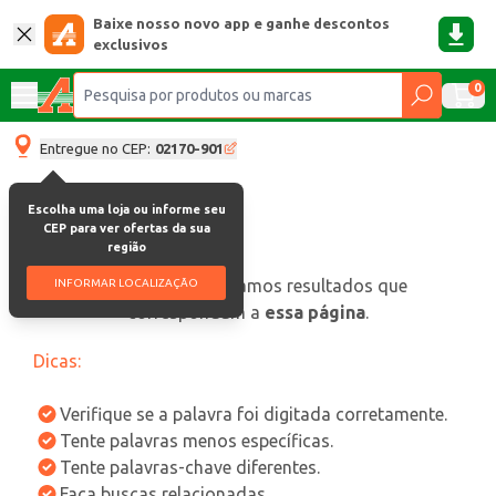
Baixe nosso novo app e ganhe descontos
exclusivos
0
Entregue no CEP:
02170-901
Escolha uma loja ou informe seu
CEP para ver ofertas da sua
região
oops, não encontramos resultados que
INFORMAR LOCALIZAÇÃO
correspondam a
essa página
.
Dicas:
Verifique se a palavra foi digitada corretamente.
Tente palavras menos específicas.
Tente palavras-chave diferentes.
Faça buscas relacionadas.