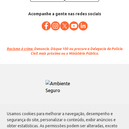
Acompanhe a gente nas redes sociais
Racismo é crime.
Denuncie. Disque 100 ou procure a Delegacia de Polícia
Civil mais próxima ou o Ministério Público.
Atacadão S.A.
Usamos cookies para melhorar a navegação, desempenho e
Avenida Morvan Dias de Figueiredo, 6169, Vila Maria, São Paulo - SP | CEP
segurança do site, personalizar o conteúdo, exibir anúncios e
02170-901 | CNPJ: 75.315.333/0001-09
obter estatísticas. As permissões podem ser alteradas, exceto