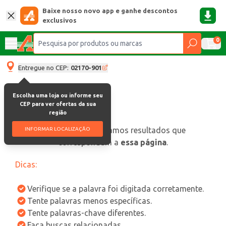
Baixe nosso novo app e ganhe descontos
exclusivos
0
Entregue no CEP:
02170-901
Escolha uma loja ou informe seu
CEP para ver ofertas da sua
região
oops, não encontramos resultados que
INFORMAR LOCALIZAÇÃO
correspondam a
essa página
.
Dicas:
Verifique se a palavra foi digitada corretamente.
Tente palavras menos específicas.
Tente palavras-chave diferentes.
Faça buscas relacionadas.