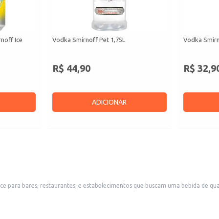
noff Ice
Vodka Smirnoff Pet 1,75L
Vodka Smirn
R$ 44,90
R$ 32,9
ADICIONAR
rantes, e estabelecimentos que buscam uma bebida de qualidade para seus clientes. Sua apresentaçã
ionais. A Vodka Eternity também é uma excelente opção para revenda em lojas de conveniência e
 reconhecido.