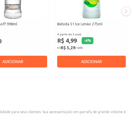
off 998ml
Bebida 51 Ice Limão 275ml
A partir de 3 unid.
R$ 4,99
0
-
6
%
R$ 5,29
ou
/ cada
ADICIONAR
ADICIONAR
o em garrafa de grande volume é