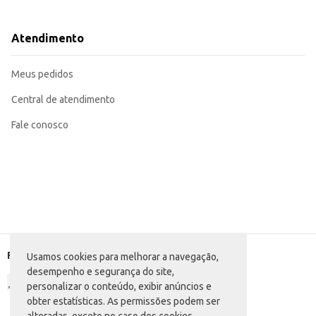
Utilize como base para coquetéis e drinks clássicos e autorais.
Ideal para eventos e festas, atendendo a um grande número de convidados.
Recomendada para revenda em estabelecimentos comerciais.
Atendimento
A Vodka Eternity, com sua garrafa de 900ml, proporciona praticidade e eco
excelente custo-benefício.
Marca: Eternity
Meus pedidos
Departamento: Bebidas
Categoria: Vodka
Conteúdo: 900ml
Central de atendimento
EAN: 7898422670207
Fale conosco
Formas de pagamento
Usamos cookies para melhorar a navegação,
desempenho e segurança do site,
personalizar o conteúdo, exibir anúncios e
obter estatísticas. As permissões podem ser