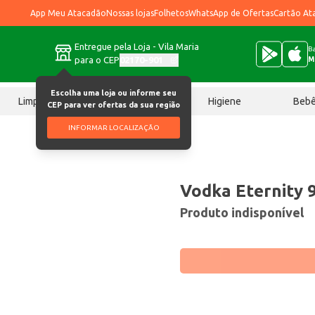
App Meu Atacadão
Nossas lojas
Folhetos
WhatsApp de Ofertas
Cartão At
Entregue pela Loja - Vila Maria
Ba
para o CEP
02170-901
M
Escolha uma loja ou informe seu
Limpeza
Chocolates
Higiene
Beb
CEP para ver ofertas da sua região
INFORMAR LOCALIZAÇÃO
Vodka Eternity 
Produto indisponível