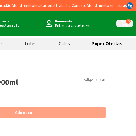
acadão
Atendimento
Institucional
Trabalhe Conosco
Atendimento em Libras
ixe o app
0
Bem-vindo
Entre ou cadastre-se
eu Atacadão
ês
Leites
Cafés
Super Ofertas
Código:
36341
900ml
Adicionar