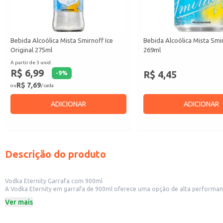
Bebida Alcoólica Mista Smirnoff Ice
Bebida Alcoólica Mista Smir
Original 275ml
269ml
A partir de 3 unid.
R$ 6,99
R$ 4,45
-
9
%
R$ 7,69
ou
/ cada
ADICIONAR
ADICIONAR
Descrição do produto
Vodka Eternity Garrafa com 900ml
A Vodka Eternity em garrafa de 900ml oferece uma opção de alta performance para bares, restau
ideal para atender a demanda de locais com alto fluxo de pessoas, otimizando o tempo de reposição e reduzindo custos operac
Ver mais
supermercados, atendendo a um público que busca praticidade e um produto
Dicas de Uso:
Sirva gelada em copos long drinks para realçar seu sabor.