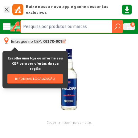
Baixe nosso novo app e ganhe descontos
exclusivos
0
Entregue no CEP:
02170-901
Escolha uma loja ou informe seu
CEP para ver ofertas da sua
região
INFORMAR LOCALIZAÇÃO
Clique na imagem para ampliar.