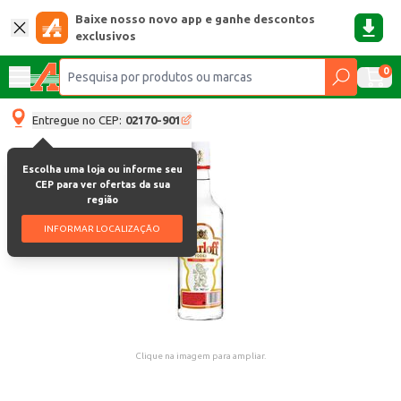
Baixe nosso novo app e ganhe descontos
exclusivos
0
Entregue no CEP:
02170-901
Escolha uma loja ou informe seu
CEP para ver ofertas da sua
região
INFORMAR LOCALIZAÇÃO
Clique na imagem para ampliar.