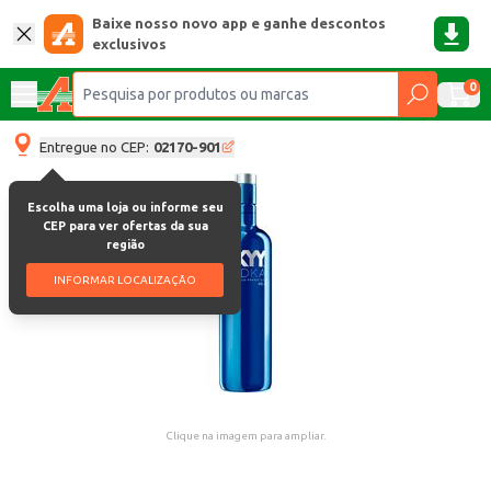
Baixe nosso novo app e ganhe descontos
exclusivos
0
Entregue no CEP:
02170-901
Escolha uma loja ou informe seu
CEP para ver ofertas da sua
região
INFORMAR LOCALIZAÇÃO
Clique na imagem para ampliar.