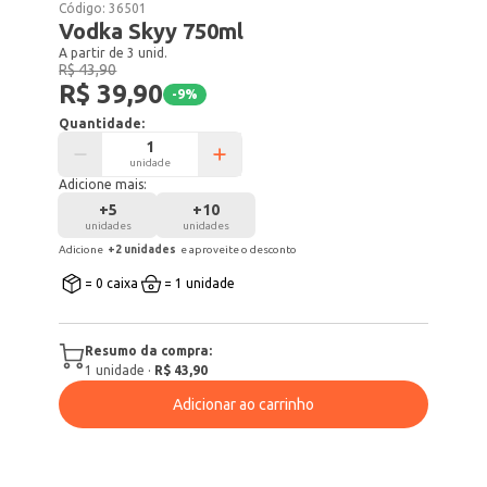
Código:
36501
Vodka Skyy 750ml
A partir de 3 unid.
R$ 43,90
R$ 39,90
-
9
%
Quantidade:
unidade
Adicione mais:
+
5
+
10
unidades
unidades
Adicione
+
2
unidade
s
e aproveite o desconto
= 0 caixa
= 1 unidade
Resumo da compra:
1
unidade
·
R$ 43,90
Adicionar ao carrinho