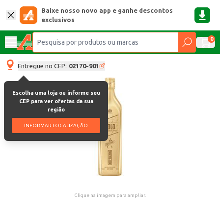
Baixe nosso novo app e ganhe descontos
exclusivos
0
Entregue no CEP:
02170-901
Escolha uma loja ou informe seu
CEP para ver ofertas da sua
região
INFORMAR LOCALIZAÇÃO
Clique na imagem para ampliar.